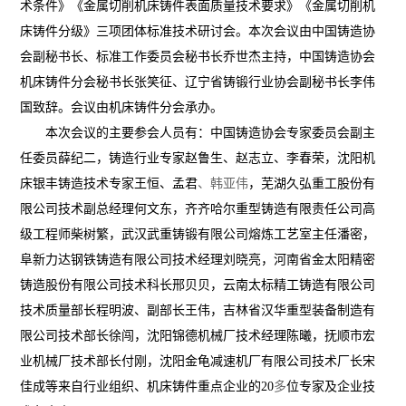
术条件》《金属切削机床铸件表面质量技术要求》《金属切削机
床铸件分级》三项团体标准技术研讨会。本次会议由中国铸造协
会副秘书长、标准工作委员会秘书长乔世杰主持，中国铸造协会
机床铸件分会秘书长张笑征、辽宁省铸锻行业协会副秘书长李伟
国致辞。会议由机床铸件分会承办。
本次会议的主要参会人员有：中国铸造协会专家委员会副主
任委员薛纪二，铸造行业专家赵鲁生、赵志立、李春荣，沈阳机
床银丰铸造技术专家王恒、
孟君
、韩亚伟
，芜湖久弘重工股份有
限公司技术副总经理何文东，齐齐哈尔重型铸造有限责任公司高
级工程师柴树繁，武汉武重铸锻有限公司熔炼工艺室主任潘密，
阜新力达钢铁铸造有限公司技术经理刘晓亮，河南省金太阳精密
铸造股份有限公司技术科长邢贝贝，云南太标精工铸造有限公司
技术质量部长程明波、副部长王伟，吉林省汉华重型装备制造有
限公司技术部长徐闯，沈阳锦德机械厂技术经理陈曦，抚顺市宏
业机械厂技术部长付刚，沈阳金龟减速机厂有限公司技术厂长宋
佳成等来自行业组织、机床铸件重点企业的20
多
位专家及企业技