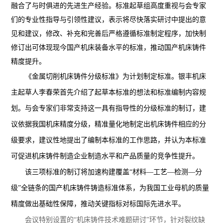
融合了与时俱进的先进生产经验
。标准起草组高度重视
与会专家
们
的
专业性
指导与
引领性
建议，表示将尽快落实
研讨中
提出的意
见和建议，修改、补充和完善后严格遵循标准制定程序，
加快制
修订出可体现现今
国产
机床装备水平的标准，
推动国产机床铸件
精度提升。
《金属切削机床铸件分级
标准
》为
计划
制定标准。
银丰机床
主起草人李春荣首先介绍了起草本标准的想法和标准编制内容规
划。与会专家们非常支持这一具有指导性的分级标准的制订，建
议依据我国机床精度分级
，
精准
量化地制定出机床铸件相应的分
级要求，建议性地提出了编制本标准的工作思路，并认为本标准
可促进机床铸件制造企业制造水平和产品质量的竞争性提升。
该三项标准的制订将加速构建覆盖“材料—工艺—检测—分
级”全链条的国产机床铸件铸造标准体系，为我国工业母机的质量
精度做出基础性保障，推动关键指标对标国际先进水平。
会议特别设置的“机床铸件技术难题研讨”环节，针对裂纹缺