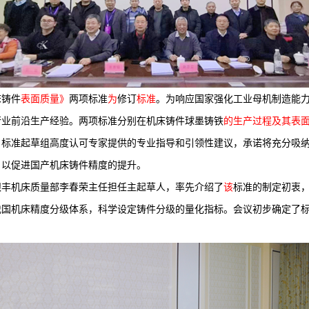
床铸件
表面质量》
两项标准
为
修订
标准
。为响应国家强化工业母机制造能
行业前沿生产经验。两项标准分别在机床铸件球墨铸铁
的生产过程及其表
。标准起草组高度认可专家提供的专业指导和引领性建议，承诺将充分吸
，
以促进国产机床铸件精度的提升
。
银丰机床质量部李春荣主任担任主起草人，率先介绍了
该
标准的制定初衷
我国机床精度分级体系，科学设定铸件分级的量化指标。会议初步确定了