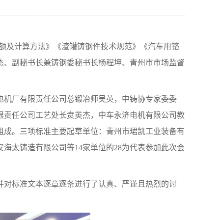
耗限额及计算方法》《渣罐铸钢件技术规范》《汽车用铬
杰、副秘书长兼铸钢委秘书长杨程坤、青州市市场监督
。
电机厂有限责任公司总锻冶师吴英，中铸协专家委委
限责任公司工艺处长贲英杰，中车永济电机有限公司教
组成。三项标准主要起草单位：青州市珺凯工业装备有
安海太铸造有限公司
等
14
家单位的
28
为代表参加此次会
并对标准文本逐章逐条进行了认真、严谨且热烈的讨