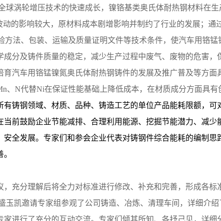
全球涡轮增压技术的快速成长，镍铬基类奥氏体耐热钢材料在生
动的影响较大，原材料成本剧增影响并制约了行业的发展；通过规范ZG40Cr
检验方法、包装、运输及质量证明文件等技术条件，使汽车用铬锰
学成分及铸件质量的稳定，减少生产过程中废气、废物的危害，
培育汽车用铬锰镍氮奥氏体耐热钢铸件的发展及推广普及等方面
n、N代替Ni在保证性能基础上降低成本，在材质成分方面具有
所有铸钢领域、材质、品种、铸造工艺的单位产品能耗限额，可
在当前鼓励企业节能减排、合理利用能源、挖掘节能潜力、减少
、安全发展。专家们和参会企业代表对铸钢件综合能耗的编制思
善。
议，充分理解后将全力对标准进行修改、补充和完善，形成各标
盛玉凯邀请专家组参观了公司铸造、冶炼、清理车间，详细介绍
专家进行了充分的互动交流。专家们倾其所知、各抒己见，详细