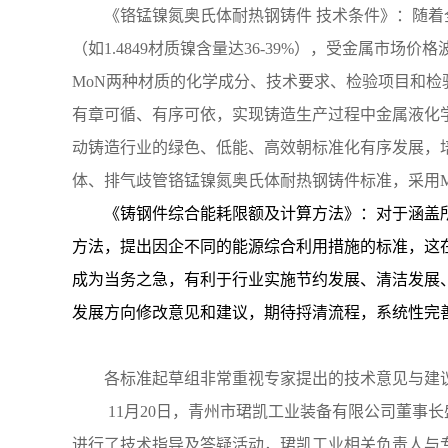
《铬锰镍氮奥氏体耐热钢铸件
技术条件》：
随着
（如1.4849材质镍含量达36-39%），受金属市场价格波
MoN两种材质的化学成分、技术要求、检验项目和
有章可循、有序可依，实现铸造生产过程中金属液化
动铸造行业的绿色、低能、高效朝标准化有序发展，
体、排气歧管铬锰镍氮奥氏体耐热钢铸件标准，采用M
《铸钢件综合能耗限额及计算方法》：对于涵盖
方法，提出因企不同的能源综合利用措施的标准，这
成为当务之急，有利于行业实施节约发展、清洁发展
发展方向修改意见和建议，期待捋清流程，系统性完
各标准起草组非常重视专家提出的技术意见与建
11
月
20
日，青州市珺凯工业装备有限公司董事长
进行了技术指导及答疑活动，珺凯工业相关负责人与