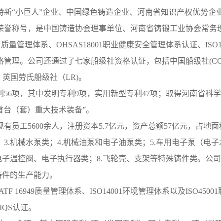
特新“小巨人”企业、中国绿色铸造企业、河南省知识产权优势企
荣誉称号，是中国铸造协会理事单位、河南省铸锻工业协会常务理
1质量管理体系、OHSAS18001职业健康安全管理体系认证、IS
理。公司还通过了七家船级社资格认证，包括中国船级社(CCS
、英国劳氏船级社（LR)。
56项，其中发明专利9项，实用新型专利47项；取得河南省科学
首台（套）重大技术装备”。
现有员工5600余人，注册资本5.7亿元，资产总额57亿元，占地
；3.机械水泵类；4.机械油泵和电子油泵类；5.车用电子泵（电子
电子温控阀、电子执行器类；8.飞轮壳、支架等特殊铸件类。公
铸件的生产能力。
 16949质量管理体系、ISO14001环境管理体系以及ISO4
IQS认证。