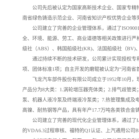
公司先后被认定为国家高新技术企业、国家专精
南省绿色铸造示范企业、河南省知识产权优势企业等
公司建立了完善的企业管理体系，通过了ISO900
全、环境、能源、劳工、商业道德等相关政策进行严格管
级社（ABS）、韩国船级社(KR)、法国船级社（BV)
通过持续不断的技术研发，公司累计实现授权专利
项、团体标准1项；自主开发的磨辊被认定为“河南省
飞龙汽车部件股份有限公司成立于1952年10月，
产品分为8大类：1.涡轮增压器壳体类；2.排气歧管类
泵、机器人液冷泵及终端液冷泵类；7.热管理集成及
高镍、耐热钢等产品，具有年产17.7万吨各类铁合金
公司建立了完善的现代化企业管理体系，通过了IATF
的VDA6.3过程审核、福特的Q1认证、上汽通用公司B