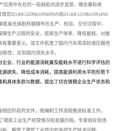
产应用中存在的一些缺陷也逐步显现，镍含量较高
22Mn10Ni6NbN和ZG40Cr21Mn10Ni4Nb
镍氮奥氏体耐热钢铸件在生产、检验、交付过程中，
保障生产过程的安全，提高生产效率，降低能耗，对推
具有重要意义。
该文件拓宽了国内汽车用涡轮增压器壳
创新性，达到国内领先水平。
对企业、行业的能源消耗量及能耗水平进行科学评估的
能源损失、降低成本消耗，提高能源利用水平的形势下
路和具体条款与数据，提出了切合铸钢企业生产状态和
准相应阶段的文件，按编制工作流程推进标准工作。
了珺凯工业生产经营情况和发展历程。专家组在现场
分析、解答了珺凯工业提出的多项生产技术问题。