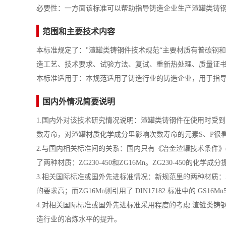
必要性：一方面该标准可以帮助指导铸造企业生产渣罐类铸
范围和主要技术内容
本标准规定了："渣罐类铸钢件技术规范“主要材质有普碳钢和低
造工艺、技术要求、试验方法、复试、重新热处理、质量证书
本标准适用于：本规范适用了铸造行业的铸造企业，用于指
国内外情况简要说明
1.国内外对该技术研究情况说明：渣罐类铸钢件在使用时受
数寿命，对渣罐材质化学成分里影响次数寿命的元素S、P很
2.与国内相关标准间的关系：国内只有《冶金渣罐技术条件》(YB
了两种材质：ZG230-450和ZG16Mn。ZG230-450的化学成分提
3.相关国际标准或国外先进标准情况：新规范里的两种材质：ZG230-45
的要求高；而ZG16Mn则引用了 DIN17182 标准中的 GS16
4.对相关国际标准或国外先进标准采用程度的考虑:渣罐类
造行业的冶炼水平的提升。