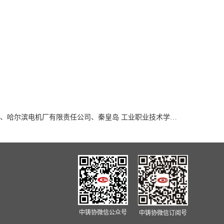
起草单位：新乡市长城铸钢有限公司、哈尔滨电机厂有限责任公司、秦皇岛 工业职业技术学院、中车戚墅堰机车车辆工艺研究所有限公司、北京科技大学、南京汽轮 电机(集团)有限责任公司、湖北工业大学、第七二五研究所洛阳双端特种装备有限公司、 广东省韶铸集团有限公司、中车永济电机有限公司、杭州汽轮铸锻股份有限公司、四川省 金镭重工有限公司、江苏万恒新材料科技有限公司、德阳广大东汽新材料有限公司、济南 铸信机械有限公司、共享铸钢有限公司共享铸钢有限公司、洛阳市兴荣工业有限公司、洛 阳洛北重工机械有限公司、信阳同合车轮有限公司、天瑞集团铸造有限公司、飞龙汽车部 件股份有限公司等
中铸协微信公众号
中铸协微信订阅号