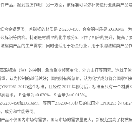
钢件产品，起到提质作用；另一方面，该标准可以弥补铸造行业此类产品
合金钢两类，普碳钢的材质是 ZG230-450，合金钢材质是 ZG16M
及标识等内容。特别是材质里的化学成分S、P作了相应的提升，提高了
导渣罐类产品的生产需求；同时也适用于冶金行业，用于采购渣罐类产品
到高温钢液（渣）的冲刷，急热急冷频繁变化，外力击打等因素。造就了
看重，认为控制的越低越好；国内则有所忽略，认为化学成分符合国家相
/T061-2017)这个标准，且经过 2017 年修订后，标准里只有一个材
高要求， P 含量为≤0.020%、S 含量为≤0.015%。
0和ZG16Mn。等同于ZG230-450材质的以国外 EN10293 的 GE240
Mn5，成分和性能等同。
铸钢产品不仅国内市场有需求，国际市场的需求量更大，新规范提高了材质