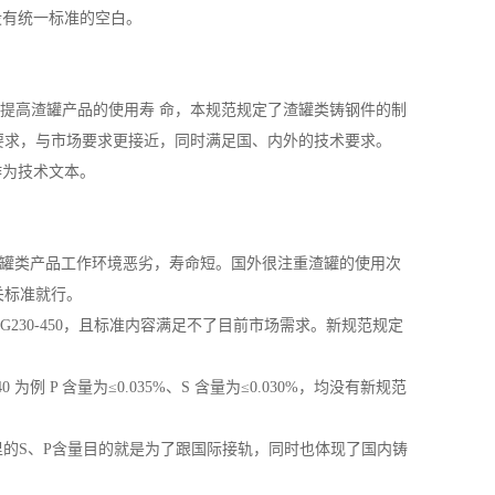
没有统一标准的空白。
n。为提高渣罐产品的使用寿 命，本规范规定了渣罐类铸钢件的制
要求，与市场要求更接近，同时满足国、内外的技术要求。
作为技术文本。
渣罐类产品工作环境恶劣，寿命短。国外很注重渣罐的使用次
关标准就行。
质ZG230-450，且标准内容满足不了目前市场需求。新规范规定
 为例 P 含量为≤0.035%、S 含量为≤0.030%，均没有新规范
里的S、P含量目的就是为了跟国际接轨，同时也体现了国内铸