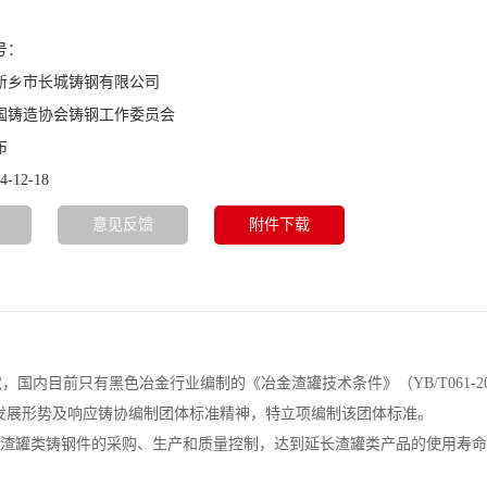
号：
新乡市长城铸钢有限公司
国铸造协会铸钢工作委员会
布
12-18
意见反馈
附件下载
内目前只有黑色冶金行业编制的《冶金渣罐技术条件》（YB/T061-20
发展形势及响应铸协编制团体标准精神，特立项编制该团体标准。
证渣罐类铸钢件的采购、生产和质量控制，达到延长渣罐类产品的使用寿