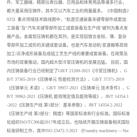
件、军工器械、精密仪表仪器、日用品和体育用品等诸多行业，
都大量采用压铸件，其中又以汽车工业的用量最多。《中国制造2
025》重点领域技术路线图中，“轨道交通装备关键零部件成套加
工装备”及“汽车关键零部件加工成套装备及生产线”被列为重点发
展产品，金属型压铸机都在其列，是实现铝镁合金轻、薄、复杂
零部件加工成形的关键成套设备，也是汽车发动机/变速箱等高效
加工/近净成形装备及成组工艺生产线的重要成套装备。在政策及
市场的双重推动，国内超大型冷室压铸机的发展迅猛。 目前，国
内压铸装备行业已经制定了GB/T 21269-2023《冷室压铸机》、G
B/T 37365-2019《压铸单元 性能检测方法》、GB/T 37371-2019
《压铸单元 术语》、GB/T 39957-2021《压铸单元 技术条件》、G
B/T 39962-2021《压铸机 能效限定值及能效等级》、JB/T 14354.1
-2022《压铸生产线 第1部分：基本参数》、JB/T 14354.2-2022
《压铸生产线 第2部分：精度》等国家标准和行业标准。国际标准
化组织ISO/TC306自2017年成立后，也陆续开展压铸装备相关国际
标准研制工作，其中ISO 23472-3:2021 《Foundry machinery —Voc