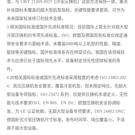
准，与 GB/T 21269-2023《冷室压铸机》试验方法保持一致，重点
补充国标未覆盖的超大型机型指标，关键性能要求更高，可作为
未来国家标准修订的技术支撑。
3.相关国际标准或国外先进标准情况：目前国际上暂无针对超大型
冷室压铸机的专项先进标准。ISO、欧盟及德国现有标准仅规定通
用安全要求与基础术语，未覆盖6000吨以上机型的性能、精度、
能效等关键指标，国外标准体系存在明显空白。我国在该领域技
术与应用已处于国际领先水平，具备制定领先性团体标准的条
件。
4.对相关国际标准或国外先进标准采用程度的考虑:ISO 23063:202
4：高压压铸机安全要求，覆盖冷室机型，但未限定吨位，无超大
型设备专项指标；ISO 23472 系列：仅提供压铸机术语定义，无性
能与技术要求ISO；EN 869、EN 201：欧盟压铸机安全协调标
准，为 CE 认证依据，无超大型设备专项要求；DIN 24482:1992：
德国卧式冷室压铸机尺寸标准，发布时间早、吨位覆盖小，不适
用于超大型设备。